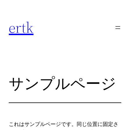
内
容
ertk
を
ス
キ
ッ
プ
サンプルページ
これはサンプルページです。同じ位置に固定さ